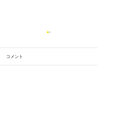
コメント
児童民生委員の方々と
コメントを追加…
明けましておめ
ざいます。