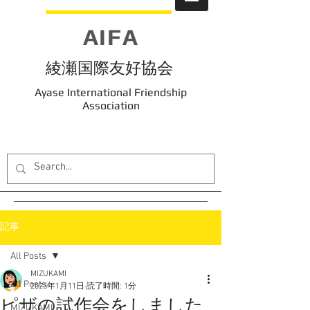
AIFA
綾瀬国際友好協会
Ayase International Friendship
Association
記事
All Posts
MIZUKAMI
All Posts
2023年1月11日
読了時間: 1分
ピザの試作会をしました
MIZUKAMI