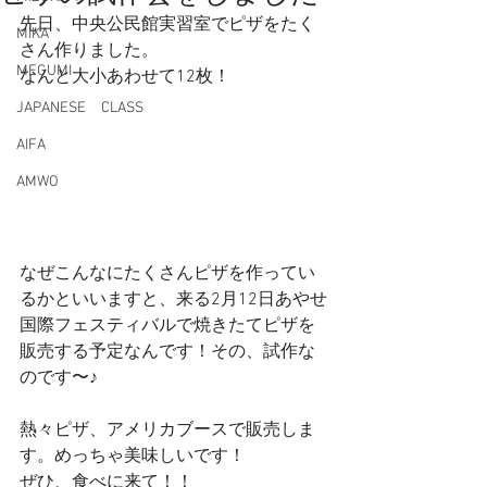
先日、中央公民館実習室でピザをたく
MIKA
さん作りました。
MEGUMI
なんと大小あわせて12枚！
JAPANESE CLASS
AIFA
AMWO
なぜこんなにたくさんピザを作ってい
るかといいますと、来る2月12日あやせ
国際フェスティバルで焼きたてピザを
販売する予定なんです！その、試作な
のです〜♪
熱々ピザ、アメリカブースで販売しま
す。めっちゃ美味しいです！
ぜひ、食べに来て！！